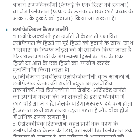
बजाय सेगमेंटेक्टॉमी (फेफड़े के एक हिस्से को हटाना)
या वेज रिसेक्शन (फेफड़े के ऊतक के एक छोटे पच्चर के
आकार के टुकड़े को हटाना) किया जा सकता है।
एसोफेजियल कैंसर सर्जरी:
a. एसोफेजक्टोमी: इस सर्जरी में कैंसर से प्रभावित
एसोफैगस के हिस्से या पूरे हिस्से को हटाने के साथ-साथ
आसपास के लिम्फ नोड्स को भी शामिल किया जाता है।
फिर अन्नप्रणाली के शेष स्वस्थ हिस्से को पेट के एक
हिस्से या आंत के एक हिस्से का उपयोग करके
पुनर्निर्माण किया जाता है।
b. मिनिमली इनवेसिव एसोफेजेक्टॉमी: कुछ मामलों में,
एसोफैगल कैंसर की सर्जरी न्यूनतम इनवेसिव
तकनीकों, जैसे लैप्रोस्कोपी या रोबोट-असिस्टेड सर्जरी
का उपयोग करके की जा सकती है। इस दृष्टिकोण में
छोटे चीरे शामिल हैं, जिसके परिणामस्वरूप दर्द कम होता
है, अस्पताल में कम समय रहना पड़ता है और ठीक होने
में अधिक समय लगता है।
c. एंडोस्कोपिक रिसेक्शन: बहुत प्रारंभिक चरण के
एसोफेजियल कैंसर के लिए, एंडोस्कोपिक रिसेक्शन एक